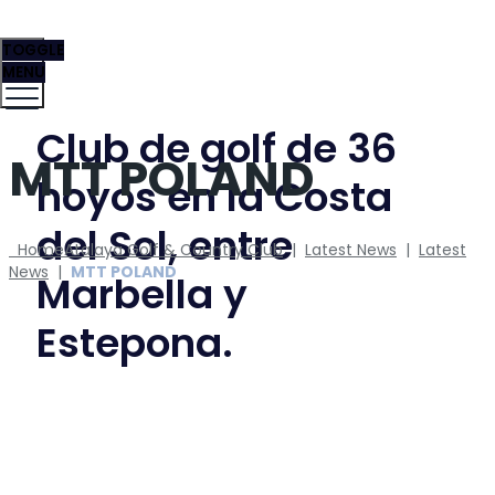
TOGGLE
MENU
Club de golf de 36
MTT POLAND
hoyos en la Costa
del Sol, entre
Home
Atalaya Golf & Country Club
|
Latest News
|
Latest
News
|
MTT POLAND
Marbella y
Estepona.