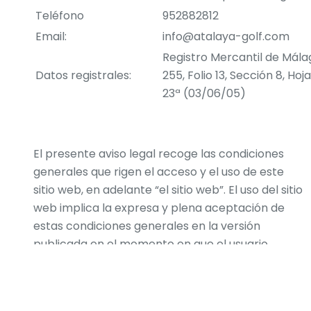
Teléfono
952882812
Email:
info@atalaya-golf.com
Registro Mercantil de Mála
Datos registrales:
255, Folio 13, Sección 8, Ho
23ª (03/06/05)
El presente aviso legal recoge las condiciones
generales que rigen el acceso y el uso de este
sitio web, en adelante “el sitio web”. El uso del sitio
web implica la expresa y plena aceptación de
estas condiciones generales en la versión
publicada en el momento en que el usuario
acceda al mismo, sin perjuicio de las condiciones
particulares que pudieran aplicarse a algunos de
los servicios concretos del sitio web.