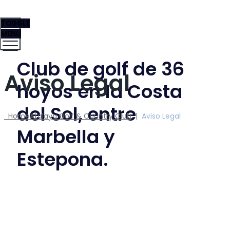
TOGGLE
MENU
Club de golf de 36
Aviso Legal
hoyos en la Costa
del Sol, entre
Home
Atalaya Golf & Country Club
|
Aviso Legal
Marbella y
Estepona.