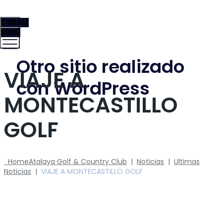
TOGGLE
MENU
Otro sitio realizado
VIAJE A
con WordPress
MONTECASTILLO
GOLF
Home
Atalaya Golf & Country Club
|
Noticias
|
Ultimas
Noticias
|
VIAJE A MONTECASTILLO GOLF