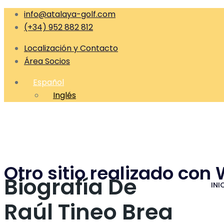
info@atalaya-golf.com
(+34) 952 882 812
Localización y Contacto
Área Socios
Español
Inglés
Otro sitio realizado con
Biografía De
INI
Raúl Tineo Brea