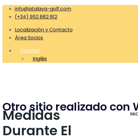
info@atalaya-golf.com
(+34) 952 882 812
Localización y Contacto
Área Socios
Español
Inglés
Otro sitio realizado con
Medidas
INI
Durante El