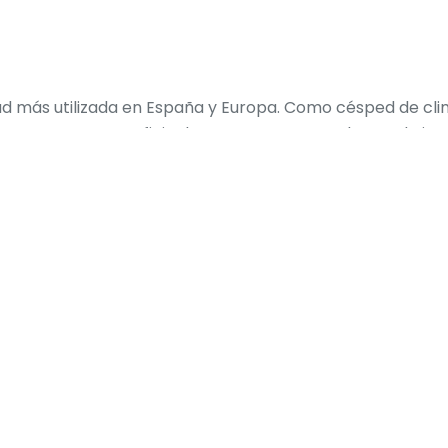
dad más utilizada en España y Europa. Como césped de cli
nte, una superficie de putt suave y un color verde inte
nas condiciones de juego fiables en cualquier estación, of
 control y un rodado de bola uniforme.