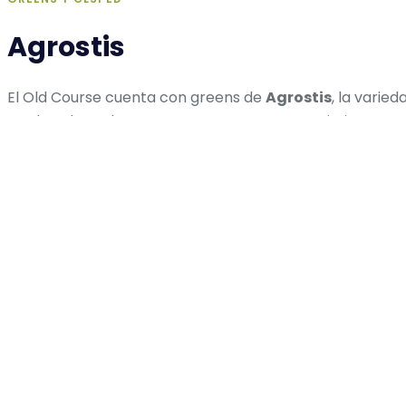
Agrostis
El Old Course cuenta con greens de
Agrostis
, la varie
moderados y destaca por mantener un crecimiento consta
de invierno.
Esto garantiza una apariencia visual siempre cuidada y u
putt clásica europea, caracterizada por la precisión, el