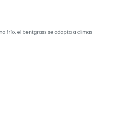
ma frío, el bentgrass se adapta a climas
nso durante todo el año, incluidos los meses
reciendo a los golfistas una experiencia de