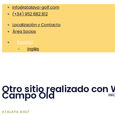
info@atalaya-golf.com
(+34) 952 882 812
Localización y Contacto
Área Socios
Español
Inglés
Otro sitio realizado con
Campo Old
INI
ATALAYA GOLF