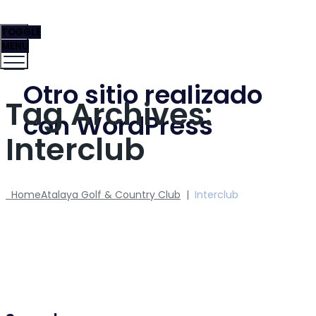
TOGGLE
MENU
Otro sitio realizado
Tag Archives:
con WordPress
Interclub
Home
Atalaya Golf & Country Club
|
Interclub