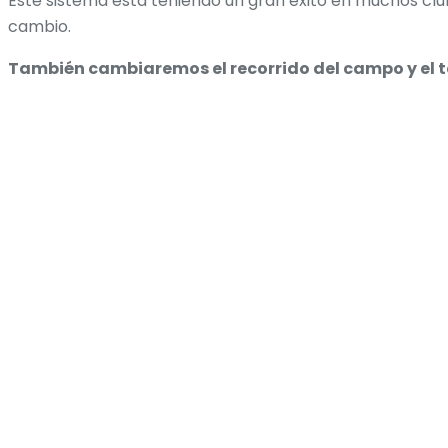
Este sistema está teniendo un gran éxito en muchos club
cambio.
También cambiaremos el recorrido del campo y el tee