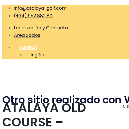
info@atalaya-golf.com
(+34) 952 882 812
Localización y Contacto
Área Socios
Español
Inglés
Otro sitio realizado con
ATALAYA OLD
INI
COURSE –