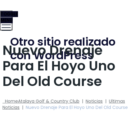
TOGGLE
MENU
Otro sitio realizado
Nuevo Drenaje
con WordPress
Para El Hoyo Uno
Del Old Course
Home
Atalaya Golf & Country Club
|
Noticias
|
Ultimas
Noticias
|
Nuevo Drenaje Para El Hoyo Uno Del Old Course