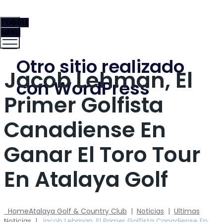
TOGGLE
MENU
Otro sitio realizado
Jacob Lehman, El
con WordPress
Primer Golfista
Canadiense En
Ganar El Toro Tour
En Atalaya Golf
Home
Atalaya Golf & Country Club
|
Noticias
|
Ultimas
Noticias
|
Jacob Lehman, El Primer Golfista Canadiense En