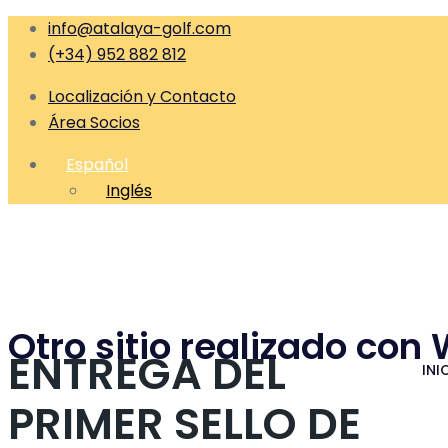
info@atalaya-golf.com
(+34) 952 882 812
Localización y Contacto
Área Socios
Español
Inglés
Otro sitio realizado con
ENTREGA DEL
INI
PRIMER SELLO DE