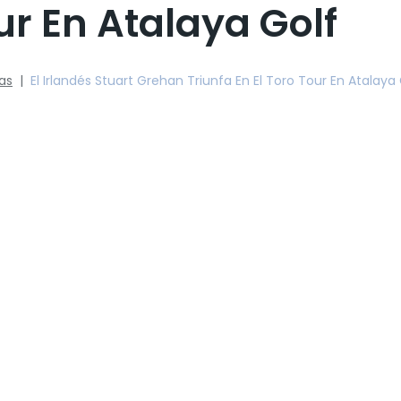
ur En Atalaya Golf
ias
|
El Irlandés Stuart Grehan Triunfa En El Toro Tour En Atalaya 