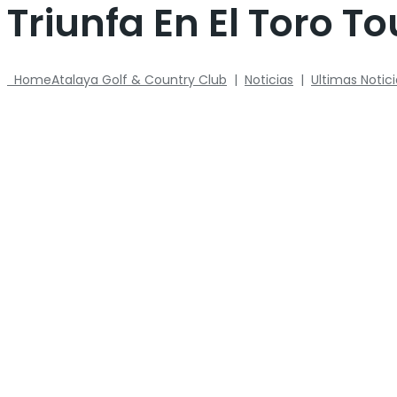
Triunfa En El Toro To
Home
Atalaya Golf & Country Club
|
Noticias
|
Ultimas Notic