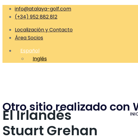
info@atalaya-golf.com
(+34) 952 882 812
Localización y Contacto
Área Socios
Español
Inglés
Otro sitio realizado con
El Irlandés
INI
Stuart Grehan