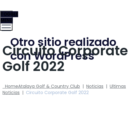
TOGGLE
MENU
Otro sitio realizado
Circuito Corporate
con WordPress
Golf 2022
Home
Atalaya Golf & Country Club
|
Noticias
|
Ultimas
Noticias
|
Circuito Corporate Golf 2022