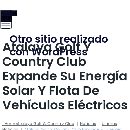
TOGGLE
MENU
Otro sitio realizado
Atalaya Golf Y
con WordPress
Country Club
Expande Su Energía
Solar Y Flota De
Vehículos Eléctricos
Home
Atalaya Golf & Country Club
|
Noticias
|
Ultimas
Noticias
|
Atalaya Golf Y Country Club Expande Su Energía