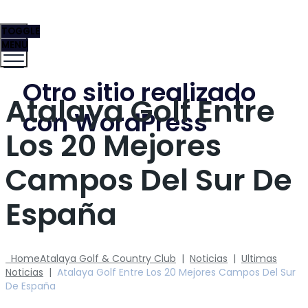
TOGGLE
MENU
Otro sitio realizado
Atalaya Golf Entre
con WordPress
Los 20 Mejores
Campos Del Sur De
España
Home
Atalaya Golf & Country Club
|
Noticias
|
Ultimas
Noticias
|
Atalaya Golf Entre Los 20 Mejores Campos Del Sur
De España