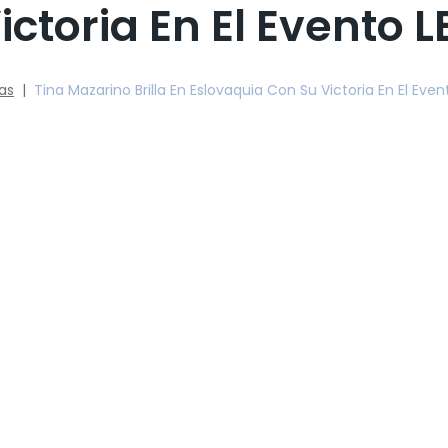
ctoria En El Evento 
ias
|
Tina Mazarino Brilla En Eslovaquia Con Su Victoria En El Eve