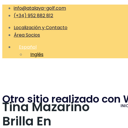
info@atalaya-golf.com
(+34) 952 882 812
Localización y Contacto
Área Socios
Español
Inglés
Otro sitio realizado con
Tina Mazarino
INI
Brilla En