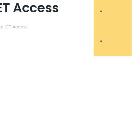
LET Access
nto LET Access