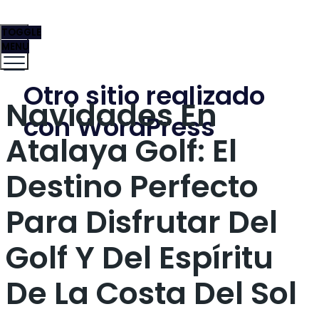
TOGGLE
MENU
Otro sitio realizado
Navidades En
con WordPress
Atalaya Golf: El
Destino Perfecto
Para Disfrutar Del
Golf Y Del Espíritu
De La Costa Del Sol