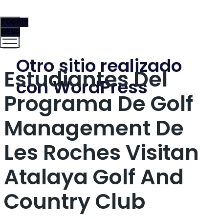
TOGGLE
MENU
Otro sitio realizado
Estudiantes Del
con WordPress
Programa De Golf
Management De
Les Roches Visitan
Atalaya Golf And
Country Club